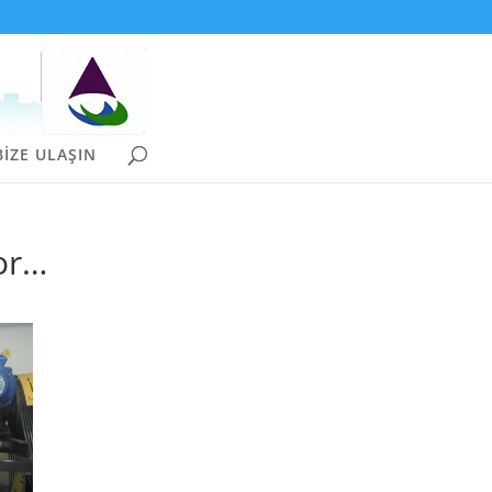
BİZE ULAŞIN
yor…