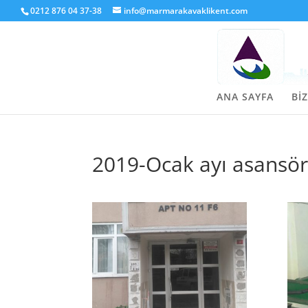
0212 876 04 37-38
info@marmarakavaklikent.com
ANA SAYFA
BİZ
2019-Ocak ayı asansörl