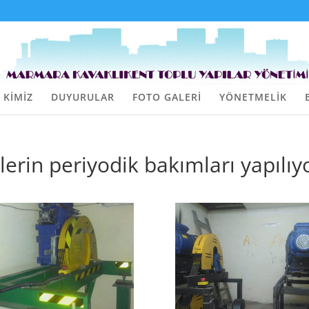
 KİMİZ
DUYURULAR
FOTO GALERİ
YÖNETMELİK
erin periyodik bakımları yapılı