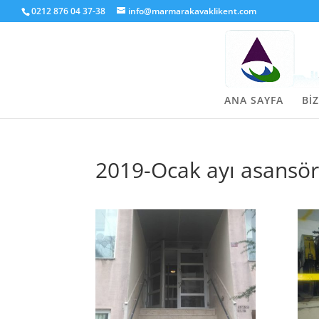
0212 876 04 37-38
info@marmarakavaklikent.com
ANA SAYFA
BİZ
2019-Ocak ayı asansörl