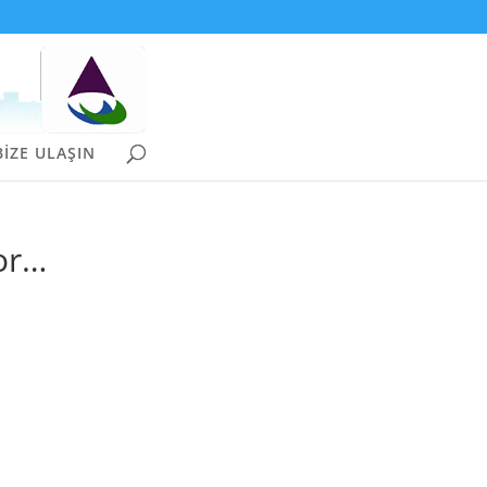
BİZE ULAŞIN
yor…